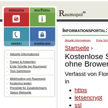
webhosting
info-Portal
Informationsportal
Aktuelle Informationen
Erste Sch
kontakt
kundenlogin
Startseite
›
Kostenlose 
Aktuelle Informationen
ohne Browe
Fragen & Antworten
Erste Schritte bei Raumopol
Tool-Sammlung
Verfasst von Flo
Webhosting von Raumopol
in
Kostenlos testen
Preisliste für Zusatzdomains
https
Status-Webseite
letsencrypt
ssl